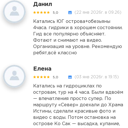
Данил
(22 янв 2026г. в 09.26)
5,0
Катались ЮГ острова+обезьяны
4часа. гидрики в хорошем состоянии.
Гид все популярно объясняет.
Фотают и снимают на видео.
Организация на уровне. Рекомендую
ребят,всё классно
Елена
(03 янв 2026г. в 19.15)
5,0
Катались на гидроциклах по
островам, тур на 4 часа. Были вдвоём
— впечатления просто супер. По
маршруту «Север» доехали до Храма
Истины, сделали красивые фото и
видео с воды. Потом остановка на
острове Ко Сак — высадка, купание,