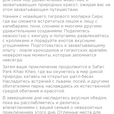
для себя мир удивительных животных и
захватывающих природных красот, ожидая вас на
этом захватывающем путешествии.
Начнем с новейшего тигрового зоопарка Сири,
где вы сможете встретиться лицом к лицу с
капибарами, пони, слонами и многими другими
удивительными созданиями. Поделитесь
нежностью с кенгуру и попугаями, развлекайтесь
с кроликами и порадуйте енотов вкусными
угощениями. Подготовьтесь к захватывающему
опыту - ловля крокодилов и гигантских арапайм,
невероятные моменты, которые запомнятся
навсегда.
Затем ваше приключение продолжится в Safari
Park Khao Kheo, где вы окунетесь в мир дикой
природы, катаясь на открытых шатл-басах.
Насладитесь встречей с львами, лосей, и другими
обитателями парка, наслаждаясь их естественной
средой обитания и красотой.
В завершение дня насладитесь вкусным обедом,
пока вы расслабляетесь и делитесь
впечатлениями с вашей семьей о невероятных
приключениях этого дня. Отличные места для