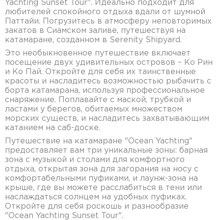
Yachting Sunset Tour". Идеально подходит для
любителей спокойного отдыха вдали от шумной
Паттайи. Погрузитесь в атмосферу неповторимых
закатов в Сиамском заливе, путешествуя на
катамаране, созданном в Serenity Shipyard.
Это необыкновенное путешествие включает
посещение двух удивительных островов – Ко Рин
и Ко Пай. Откройте для себя их таинственные
красоты и насладитесь возможностью рыбачить с
борта катамарана, используя профессиональное
снаряжение. Поплавайте с маской, трубкой и
ластами у берегов, обитаемых множеством
морских существ, и насладитесь захватывающим
катанием на саб-доске.
Путешествие на катамаране "Ocean Yachting"
предоставляет вам три уникальные зоны: барная
зона с музыкой и столами для комфортного
отдыха, открытая зона для загорания на носу с
комфортабельными пуфиками, и лаунж-зона на
крыше, где вы можете расслабиться в тени или
наслаждаться солнцем на удобных пуфиках.
Откройте для себя роскошь и разнообразие
"Ocean Yachting Sunset Tour".