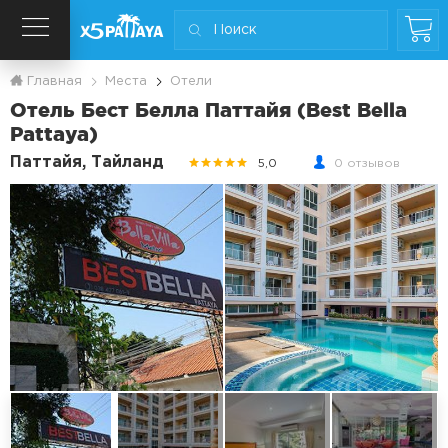
Главная
Места
Отели
Отель Бест Белла Паттайя (Best Bella
Pattaya)
Паттайя, Тайланд
5,0
0 отзывов