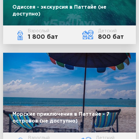
Одиссея - экскурсия в Паттайе (не
доступно)
Взрослый
Детский
1 800 бат
800 бат
Морские приключения в Паттайе - 7
островов (не доступно)
Взрослый
Детский