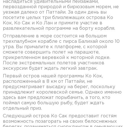
насладиться удивительными пейзажами,
первозданной природой и бирюзовым морем, не
уезжая далеко от Паттайи. За один день вы
посетите целых три близлежащих острова Ко
Кок, Ко Сак и Ко Лан и примите участие в
развлекательной программе на борту корабля.
Отправление в море состоится на большом
трехпалубном корабле с пирса Балихай около 10
утра. Вы причалите к платформе, с которой
сможете совершить полет на парашюте,
прикрепленном веревкой к моторной лодке.
После экстремальных полетов участников
экскурсии будет ждать легкий завтрак.
Первый остров нашей программы Ко Кок,
расположенный в 8 км от Паттайи, не
предусматривает высадку на берег, поскольку
принадлежит королевской семье. Однако именно
здесь вам предложат порыбачить, а того, кто
поймал самую большую рыбу, будет ждать
отдельный приз.
Следующий остров Ко Сак предоставит гостям
возможность позагорать на своих белоснежных
берегах, позаниматься снорклингом в омывающих