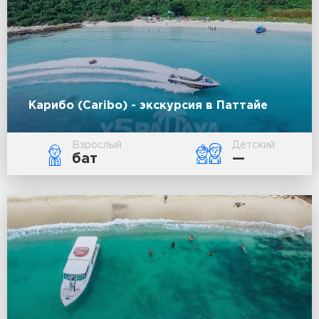
Карибо (Caribo) - экскурсия в Паттайе
Взрослый
Детский
бат
—