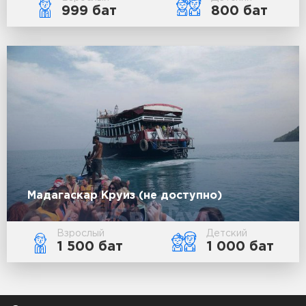
999 бат
800 бат
Мадагаскар Круиз (не доступно)
Взрослый
Детский
1 500 бат
1 000 бат