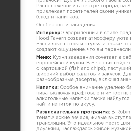
привносит дух английского паба в со
Расположенный в центре города, на S
привлекает посетителей своим уник
блюд и напитков.
Особенности заведения:
Интерьер:
Оформленный в стиле тради
Hood Tavern создает атмосферу уюта 
массивные столы и стулья, а также 
создают ощущение, что вы перенесли
Меню:
Кухня заведения сочетает в се
европейской кухни. В меню вы найдет
с картошкой (fish and chips), пастуший
широкий выбор салатов и закусок. Д
разнообразные десерты, включая знам
Напитки:
Особое внимание уделено ба
пива, включая крафтовые и импортные
алкогольные напитки также найдутся 
найти напиток по вкусу.
Развлекательная программа:
В Robin
тематические вечера, живые выступл
трансляции. Это идеальное место для 
друзьями, наслаждаясь живой музыко