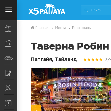
Экскурсии
Главная
Места
Рестораны
Таверна Робин 
Шопинг
Транспорт
Паттайя, Тайланд
5,0
Услуги
Места
Информация