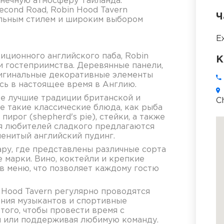
лнечную атмосферу Таиланда.
econd Road, Robin Hood Tavern
Ч
альным стилем и широким выбором
Е
ционного английского паба, Robin
К
и гостеприимства. Деревянные панели,
оригинальные декоративные элементы
сь в настоящее время в Англию.
бе лучшие традиции британской и
C
е такие классические блюда, как рыба
 пирог (shepherd's pie), стейки, а также
ля любителей сладкого предлагаются
енитый английский пудинг.
ру, где представлены различные сорта
 марки. Вино, коктейли и крепкие
в меню, что позволяет каждому гостю
 Hood Tavern регулярно проводятся
ения музыкантов и спортивные
того, чтобы провести время с
й или поддерживая любимую команду.