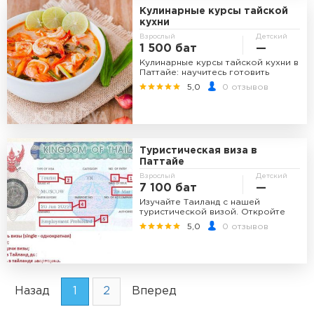
Кулинарные курсы тайской
кухни
Взрослый
Детский
1 500 бат
—
Кулинарные курсы тайской кухни в
Паттайе: научитесь готовить
аутентичные тайские блюда.
5,0
0 отзывов
Туристическая виза в
Паттайе
Взрослый
Детский
7 100 бат
—
Изучайте Таиланд с нашей
туристической визой. Откройте
для себя красоту и культуру Земли
5,0
0 отзывов
улыбок
Назад
1
2
Вперед