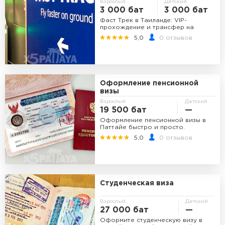
Взрослый
Детский
3 000 бат
3 000 бат
Фаст Трек в Таиланде: VIP-
прохождение и трансфер на
гольф-каре
5,0
0 отзывов
Оформление пенсионной
визы
Взрослый
Детский
19 500 бат
—
Оформление пенсионной визы в
Паттайе быстро и просто.
5,0
0 отзывов
Студенческая виза
Взрослый
Детский
27 000 бат
—
Оформите студенческую визу в