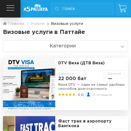
Главная
Услуги
Визовые услуги
Визовые услуги в Паттайе
Категории
DTV Виза (ДТВ Виза)
Взрослый
Детский
22 000 бат
—
Виза DTV — один из самых удобных
способов долгосрочного
проживания в Таиланде для
5,0
0 отзывов
удаленных сотрудников,
фрилансеров и участников
образовательных...
Фаст трек в аэропорту
Бангкока