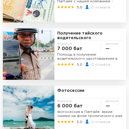
Паттайе с нашей компанией -
быстро и легко!
5,0
0 отзывов
Получение тайского
водительского
удостоверения
Взрослый
Детский
7 000 бат
—
Помощь в получении
водительского удостоверения в
Паттайе.
5,0
0 отзывов
Фотосессии
Взрослый
Детский
6 000 бат
—
Фотосессия в Паттайе: яркие
снимки на фоне тропического рая.
5,0
0 отзывов