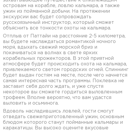
захватывающее путешествие к близлежащим
островам на корабле, ловлю кальмара, а также
ужин из пойманной добычи. На протяжении
экскурсии вас будет сопровождать
русскоязычный инструктор, который сможет
объяснить все тонкости охоты на кальмара.
Отплыв от Паттайи на расстояние 2-5 километра,
вы будете наслаждаться романтикой ночного
моря, вдыхать свежий морской бриз и
покачиваться на волнах в свете ярких
корабельных прожекторов. В этой приятной
атмосфере будет происходить охота на кальмара,
привлекаемого светом городских огней. Спиннинг
будет выдан гостям на месте, после чего начнется
самая интересная часть программы. Поклевка не
заставит себя долго ждать, и уже спустя
некоторое вы сможете гордиться выловленным
трофеем. Вполне вероятно, что вам удастся
выловить и осьминога.
Вдоволь насладившись ловлей, гости смогут
отведать свежеприготовленный ужин, основным
блюдом которого станут пойманные кальмары и
каракатицы. Вы высоко оцените вкусовые