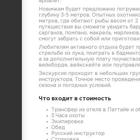
арбалет.
Новичкам будет предложено погружен
глубину 3-5 метров. Опытных охотник
метров, где обитают рыбы весом от 2 
путешествия вы сможете увидеть бар
сарганов, помпано, макрель, марлино
смогут забрать с собой или приготови
Любителям активного отдыха будет п
стрельбе из лука, поиграть в бадминт
а за дополнительную плату поучаство
вейкборде, вейкскейте или поуправля
Экскурсия проходит в небольших гру
инструктора. Точное место проведени
сезона и погодных условий.
Что входит в стоимость
Трансфер из отеля в Паттайе и о
3 Часа охоты
Экипировка
Обед
Русский инструктор
Страховка