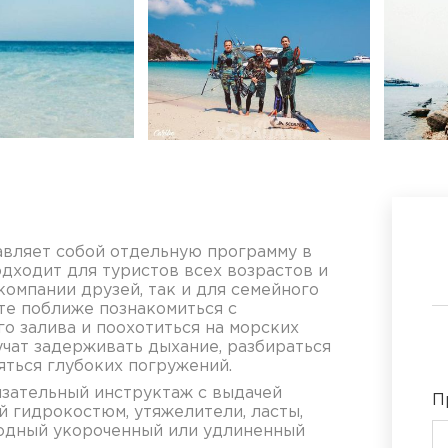
авляет собой отдельную программу в
дходит для туристов всех возрастов и
компании друзей, так и для семейного
те поближе познакомиться с
о залива и поохотиться на морских
учат задерживать дыхание, разбираться
яться глубоких погружений.
язательный инструктаж с выдачей
П
 гидрокостюм, утяжелители, ласты,
водный укороченный или удлиненный