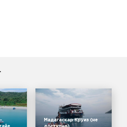
т
-
Мадагаскар Круиз (не
тайе
доступно)