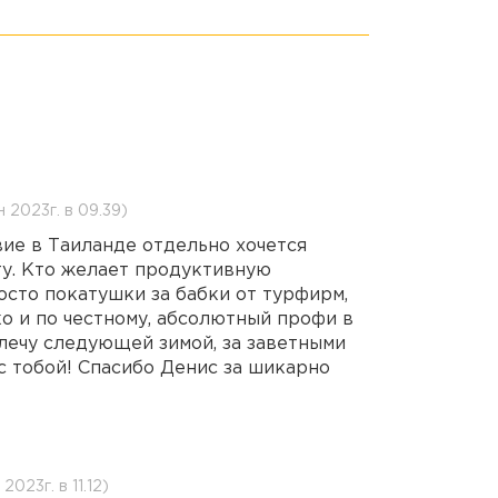
 2023г. в 09.39)
ие в Таиланде отдельно хочется
у. Кто желает продуктивную
осто покатушки за бабки от турфирм,
ко и по честному, абсолютный профи в
лечу следующей зимой, за заветными
с тобой! Спасибо Денис за шикарно
2023г. в 11.12)