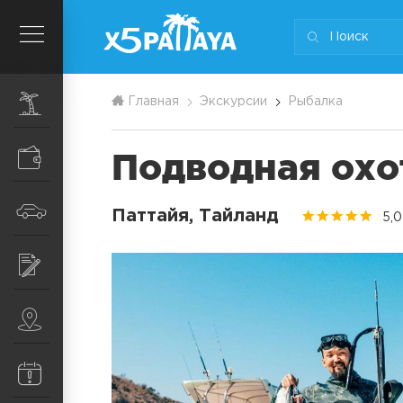
Экскурсии
Главная
Экскурсии
Рыбалка
Подводная охо
Шопинг
Транспорт
Паттайя, Тайланд
5,0
Услуги
Места
Информация