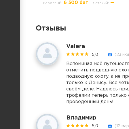
6 500 бат
—
Взрослый:
Детский:
Отзывы
Valera
5,0
(23 июн
Вспоминая моё путешеств
отметить подводную охот
подводную охоту, а не пр
только к Денису. Все чёт
своём деле. Надеюсь при
трофеями теперь только 
проведенный день!
Владимир
5,0
(12 мар 