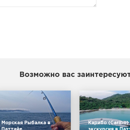
Возможно вас заинтересую
Морская Рыбалка в
Карибо (Caribo) 
Паттайе
экскурсия в Пат