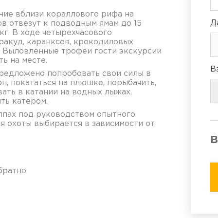
ие вблизи кораллового рифа на
Д
ов отвезут к подводным ямам до 15
кг. В ходе четырехчасового
ракуд, каранксов, крокодиловых
в. Выловленные трофеи гости экскурсии
ть на месте.
В
редложено попробовать свои силы в
он, покататься на плюшке, порыбачить,
вать в катании на водных лыжах,
ть катером.
ппах под руководством опытного
я охоты выбирается в зависимости от
В
братно