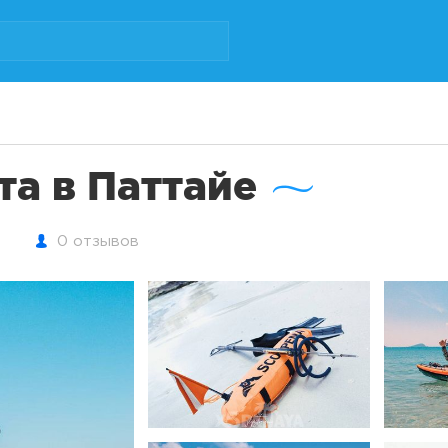
та в Паттайе
0 отзывов