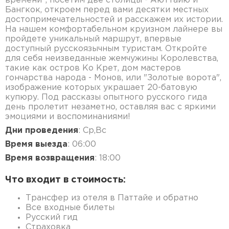
времени", посетим две столицы - Аюттайю и
Бангкок, откроем перед вами десятки местных
достопримечательностей и расскажем их истории.
На нашем комфортабельном круизном лайнере вы
пройдете уникальный маршрут, впервые
доступный русскоязычным туристам. Откройте
для себя неизведанные жемчужины Королевства,
такие как остров Ко Крет, дом мастеров
гончарства народа - Монов, или "Золотые ворота",
изображение которых украшает 20-батовую
купюру. Под рассказы опытного русского гида
день пролетит незаметно, оставляя вас с яркими
эмоциями и воспоминаниями!
Дни проведения
: Ср,Вс
Время выезда
: 06:00
Время возвращения
: 18:00
Что входит в стоимость:
Трансфер из отеля в Паттайе и обратно
Все входные билеты
Русский гид
Страховка